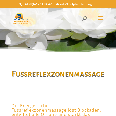
+41 (0)62 723 04 47
info@delphin-healing.ch
Fussreflexzonenmassage
Die Energetische
Fussreflexzonenmassage löst Blockaden,
entgiftet alle Organe und stärkt das