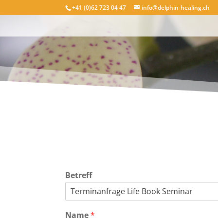
+41 (0)62 723 04 47
info@delphin-healing.ch
Betreff
Name
*